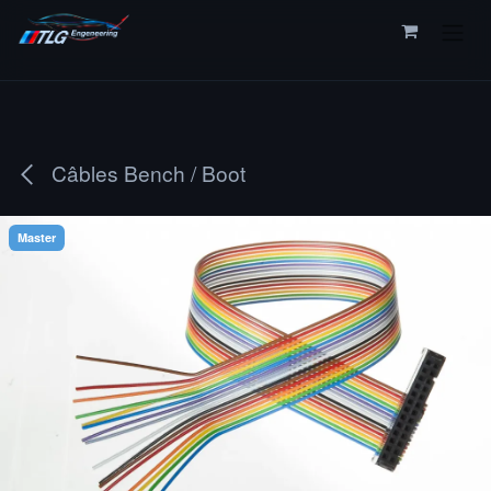
Se rendre au contenu
Câbles Bench / Boot
Master