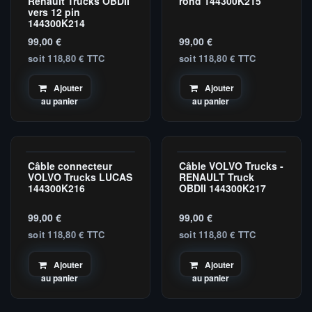
Renault Trucks OBDII
rond 144300K215
vers 12 pin
144300K214
99,00
€
99,00
€
soit 118,80 € TTC
soit 118,80 € TTC
Ajouter
Ajouter
au panier
au panier
Câble connecteur
Câble VOLVO Trucks -
Master
Master
VOLVO Trucks LUCAS
RENAULT Truck
144300K216
OBDII 144300K217
99,00
€
99,00
€
soit 118,80 € TTC
soit 118,80 € TTC
Ajouter
Ajouter
au panier
au panier