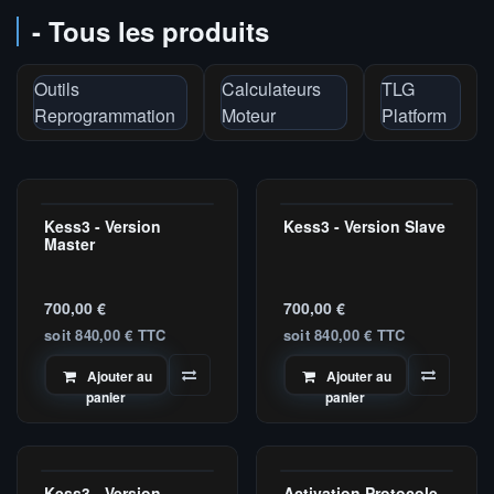
- Tous les produits
Outils
Calculateurs
TLG
Reprogrammation
Moteur
Platform
Kess3 - Version
Kess3 - Version Slave
Master
Slave
Master
700,00
€
700,00
€
soit 840,00 € TTC
soit 840,00 € TTC
Ajouter au
Ajouter au
panier
panier
Kess3 - Version
Activation Protocole
Master
Master