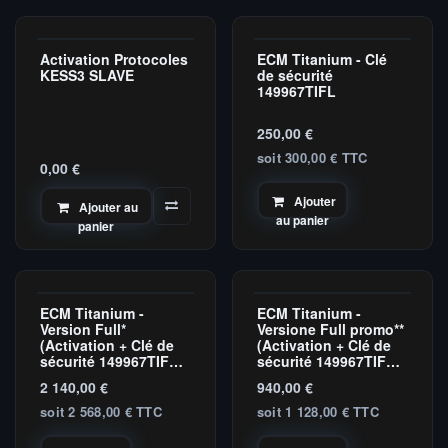
Activation Protocoles
ECM Titanium - Clé
Slave
KESS3 SLAVE
de sécurité
149967TIFL
250,00
€
soit 300,00 € TTC
0,00
€
Ajouter
Ajouter au
au panier
panier
ECM Titanium -
ECM Titanium -
Version Full*
Versione Full promo**
(Activation + Clé de
(Activation + Clé de
sécurité 149967TIFL
sécurité 149967TIFL
requise)
requise)
2 140,00
€
940,00
€
soit 2 568,00 € TTC
soit 1 128,00 € TTC