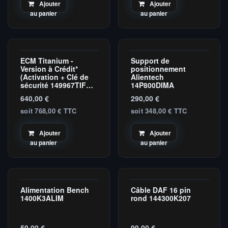
Ajouter
Ajouter
au panier
au panier
Nouveau !
ECM Titanium -
Support de
Version à Crédit*
positionnement
(Activation + Clé de
Alientech
sécurité 149967TIFL
14P800DIMA
requise)
640,00
€
290,00
€
soit 768,00 € TTC
soit 348,00 € TTC
Ajouter
Ajouter
au panier
au panier
Nouveau !
Alimentation Bench
Câble DAF 16 pin
Master
1400K3ALIM
rond 144300K207
59,00
€
99,00
€