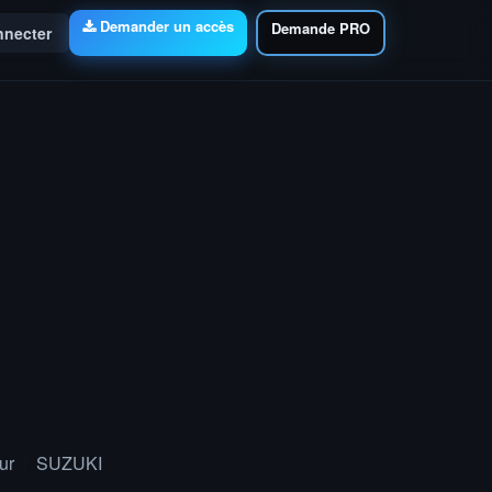
Demander un accès
Demande PRO
nnecter
ur
SUZUKI