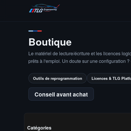
Se rendre au contenu
Accueil
Boutique
File servi
Boutique
Le matériel de lecture/écriture et les licences log
prêts à l'emploi. Un doute sur une configuration ?
Outils de reprogrammation
Licences & TLG Platf
Conseil avant achat
Catégories