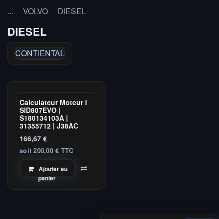
...
VOLVO
DIESEL
DIESEL
CONTIENTAL
Nouveau !
Calculateur Moteur I
SID807EVO |
S180134103A |
31355712 | J38AC
166,67
€
soit 200,00 € TTC
Ajouter au
panier