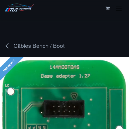
Se rendre au contenu
Câbles Bench / Boot
Nouveau !